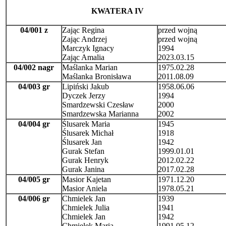
KWATERA IV
04/001 z
Zając Regina
przed wojną
Zając Andrzej
przed wojną
Marczyk Ignacy
1994
Zając Amalia
2023.03.15
04/002 nagr
Maślanka Marian
1975.02.28
Maślanka Bronisława
2011.08.09
04/003 gr
Lipiński Jakub
1958.06.06
Dyczek Jerzy
1994
Smardzewski Czesław
2000
Smardzewska Marianna
2002
04/004 gr
Ślusarek Maria
1945
Ślusarek Michał
1918
Ślusarek Jan
1942
Gurak Stefan
1999.01.01
Gurak Henryk
2012.02.22
Gurak Janina
2017.02.28
04/005 gr
Masior Kajetan
1971.12.20
Masior Aniela
1978.05.21
04/006 gr
Chmielek Jan
1939
Chmielek Julia
1941
Chmielek Jan
1942
Chmielek Maria
1991.05.12