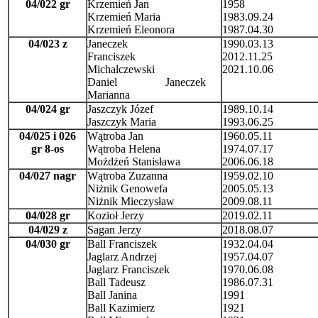
04/022 gr
Krzemień Jan
1958
Krzemień Maria
1983.09.24
Krzemień Eleonora
1987.04.30
04/023 z
Janeczek
1990.03.13
Franciszek
2012.11.25
Michalczewski
2021.10.06
Daniel Janeczek
Marianna
04/024 gr
Jaszczyk Józef
1989.10.14
Jaszczyk Maria
1993.06.25
04/025 i 026
Wątroba Jan
1960.05.11
gr 8-os
Wątroba Helena
1974.07.17
Możdżeń Stanisława
2006.06.18
04/027 nagr
Wątroba Zuzanna
1959.02.10
Niżnik Genowefa
2005.05.13
Niżnik Mieczysław
2009.08.11
04/028 gr
Kozioł Jerzy
2019.02.11
04/029 z
Sagan Jerzy
2018.08.07
04/030 gr
Ball Franciszek
1932.04.04
Jaglarz Andrzej
1957.04.07
Jaglarz Franciszek
1970.06.08
Ball Tadeusz
1986.07.31
Ball Janina
1991
Ball Kazimierz
1921