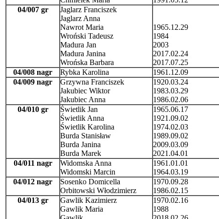
04/007 gr
Jaglarz Franciszek
Jaglarz Anna
Nawrot Maria
1965.12.29
Wroński Tadeusz
1984
Madura Jan
2003
Madura Janina
2017.02.24
Wrońska Barbara
2017.07.25
04/008 nagr
Rybka Karolina
1961.12.09
04/009 nagr
Grzywna Franciszek
1920.03.24
Jakubiec Wiktor
1983.03.29
Jakubiec Anna
1986.02.06
04/010 gr
Świetlik Jan
1965.06.17
Świetlik Anna
1921.09.02
Świetlik Karolina
1974.02.03
Burda Stanisław
1989.09.02
Burda Janina
2009.03.09
Burda Marek
2021.04.01
04/011 nagr
Widomska Anna
1961.01.01
Widomski Marcin
1964.03.19
04/012 nagr
Sosenko Domicella
1970.09.28
Orbitowski Włodzimierz
1986.02.15
04/013 gr
Gawlik Kazimierz
1970.02.16
Gawlik Maria
1988
Gawlik
2018.02.26