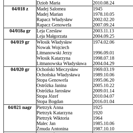
Dziob Maria
2010.08.24
04/018 z
Madej Salomea
1945
Madej Marian
1978.10.05
Rapacz Władysław
2002.02.20
Rapacz Genowefa
2007.09.24
04/018a gr
Leja Czeslaw
2003.11.13
Leja Małgorzata
2004.09.25
04/019 gr
Włosik Władysław
1974.02.06
Nowak Wojciech
Litmanowski Jerzy
1996.09.01
Włosik Katarzyna
1998.07.18
Litmanowska Władysława
2004.04.29
04/020 gr
Ochoński Mieczysław
1969.03.19
Ochońska Władysława
1989.10.06
Stopa Genowefa
1995.06.20
Ostróżka Janina
2005.10.22
Ostróżka Jarosław
2009.01.14
Stopa Józef
2010.04.07
Stopa Bogdan
2016.01.04
04/021 nagr
Pietrzyk Anna
1925
Pietrzyk Katarzyna
1920
Pietrzyk Wiktoria
1964
Malec Jan
1985.10.06
Żmuda Antonina
1987.10.10